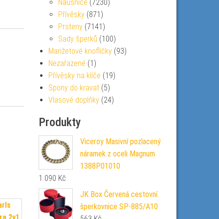
Náušnice
(7230)
Přívěsky
(871)
Prsteny
(7141)
Sady šperků
(100)
Manžetové knoflíčky
(93)
Nezařazené
(1)
Přívěsky na klíče
(19)
Spony do kravat
(5)
Vlasové doplňky
(24)
Produkty
Viceroy Masivní pozlacený
náramek z oceli Magnum
1388P01010
1 090
Kč
JK Box Červená cestovní
šperkovnice SP-885/A10
563
Kč