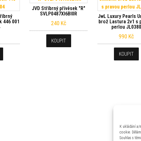
JVD Stříbrný přívěsek "R"
SVLP0487XI6BI0R
tříbrný
JwL Luxury Pearls U
ek 446 001
brož Lastura 2v1 s 
240
Kč
4
perlou JL038
990
Kč
KOUPIT
KOUPIT
K ukládání a/
cookie. Dělám
Souhlas s těm