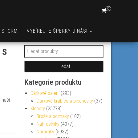
0
A STORM
VYBÍREJTE ŠPERKY U NÁS!
 s
Hledat:
Hledat
Kategorie produktu
Dárkové balení
(293)
 naší
Dárkové krabice a plechovky
(37)
Klenoty
(25778)
Brože a odznaky
(102)
Náhrdelníky
(4077)
Náramky
(5932)