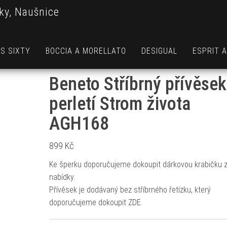
ky, Naušnice
S SIXTY
BOCCIA A MORELLATO
DESIGUAL
ESPRIT 
Beneto Stříbrný přívěsek
perletí Strom života
AGH168
899
Kč
Ke šperku doporučujeme dokoupit dárkovou krabičku z
nabídky.
Přívěsek je dodávaný bez stříbrného řetízku, který
doporučujeme dokoupit ZDE.