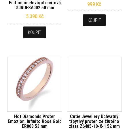
Edition ocelová/atracitová
999
Kč
GJRUFSA002 50 mm
5 390
Kč
KOUPIT
KOUPIT
Hot Diamonds Prsten
Cutie Jewellery Úchvatný
Emozioni Infinito Rose Gold
třpytivý prsten ze žlutého
ER008 53 mm
zlata Z6485-10-X-1 52 mm