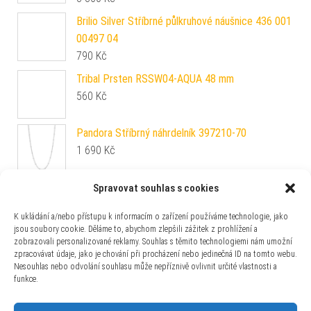
Brilio Silver Stříbrné půlkruhové náušnice 436 001
00497 04
790
Kč
Tribal Prsten RSSW04-AQUA 48 mm
560
Kč
Spravovat souhlas s cookies
Pandora Stříbrný náhrdelník 397210-70
K ukládání a/nebo přístupu k informacím o zařízení používáme technologie, jako
1 690
Kč
jsou soubory cookie. Děláme to, abychom zlepšili zážitek z prohlížení a
zobrazovali personalizované reklamy. Souhlas s těmito technologiemi nám umožní
zpracovávat údaje, jako je chování při procházení nebo jedinečná ID na tomto webu.
Silvego Luxusní náušnice kapky s přírodním
Nesouhlas nebo odvolání souhlasu může nepříznivě ovlivnit určité vlastnosti a
ametystem FWE9395AM
funkce.
980
Kč