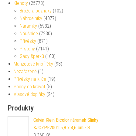
Klenoty
(25778)
Brože a odznaky
(102)
Náhrdelníky
(4077)
Náramky
(5932)
Náušnice
(7230)
Přívěsky
(871)
Prsteny
(7141)
Sady šperků
(100)
Manžetové knoflíčky
(93)
Nezařazené
(1)
Přívěsky na klíče
(19)
Spony do kravat
(5)
Vlasové doplňky
(24)
Produkty
Calvin Klein Bicolor náramek Slinky
KJCZPF2001 5,8 x 4,6 cm - S
3 360
Kč