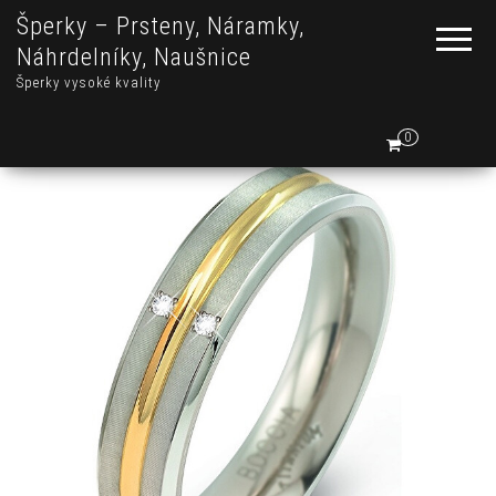
Šperky – Prsteny, Náramky,
Náhrdelníky, Naušnice
Šperky vysoké kvality
0