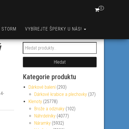
0
A STORM
VYBÍREJTE ŠPERKY U NÁS!
ý
Hledat:
Hledat
Kategorie produktu
Dárkové balení
(293)
44-
Dárkové krabice a plechovky
(37)
Klenoty
(25778)
Brože a odznaky
(102)
Náhrdelníky
(4077)
Náramky
(5932)