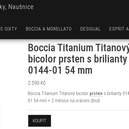
ky, Naušnice
S SIXTY
BOCCIA A MORELLATO
DESIGUAL
ESPRIT 
Boccia Titanium Titanov
bicolor prsten s brilianty
0144-01 54 mm
2 590
Kč
Boccia Titanium Titanový bicolor
prsten
s brilianty 01
01 54 mm + 2 měsíce na vrácení zboží
KOUPIT