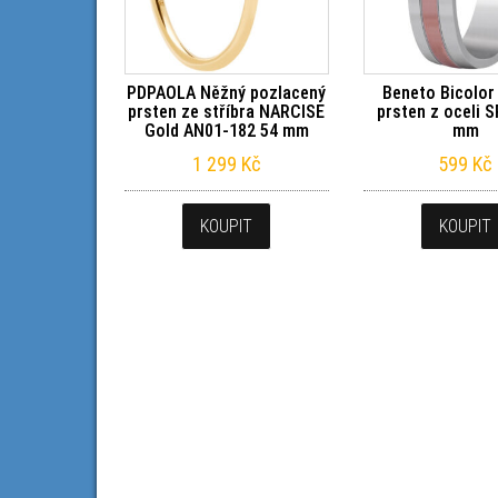
PDPAOLA Něžný pozlacený
Beneto Bicolor
prsten ze stříbra NARCISE
prsten z oceli 
Gold AN01-182 54 mm
mm
1 299
Kč
599
Kč
KOUPIT
KOUPIT