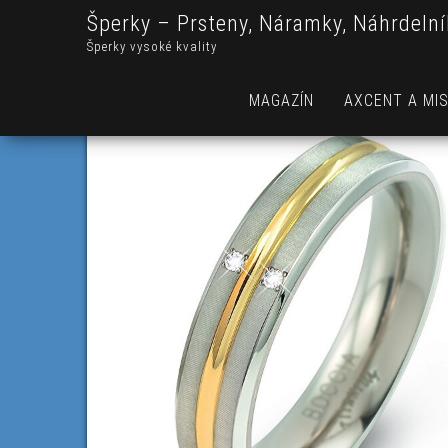
Šperky – Prsteny, Náramky, Náhrdelní
Šperky vysoké kvality
MAGAZÍN
AXCENT A MIS