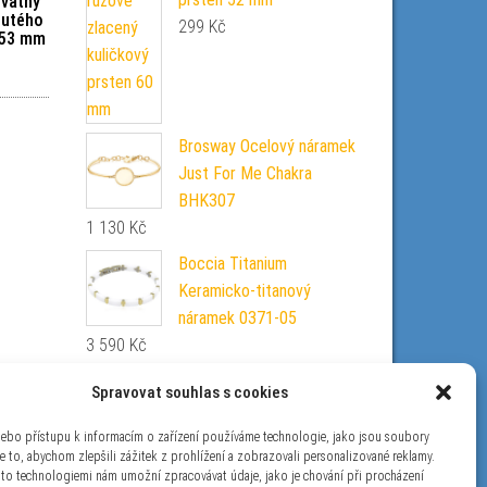
hvatný
žlutého
299
Kč
 53 mm
Brosway Ocelový náramek
Just For Me Chakra
BHK307
1 130
Kč
Boccia Titanium
Keramicko-titanový
náramek 0371-05
3 590
Kč
Beneto Moderní stříbrný
Spravovat souhlas s cookies
řetízek Lambáda AG
LAMBADA 50 cm
nebo přístupu k informacím o zařízení používáme technologie, jako jsou soubory
e to, abychom zlepšili zážitek z prohlížení a zobrazovali personalizované reklamy.
369
Kč
ito technologiemi nám umožní zpracovávat údaje, jako je chování při procházení