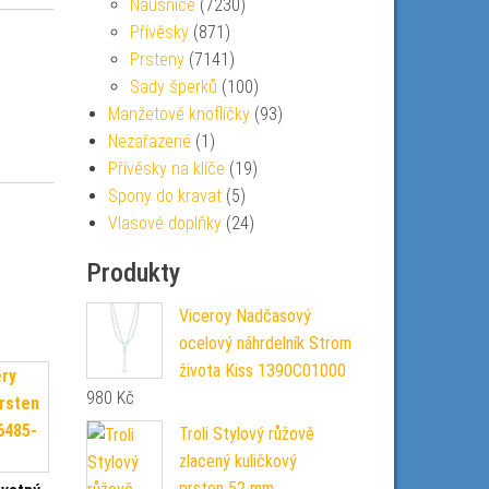
Náušnice
(7230)
Přívěsky
(871)
Prsteny
(7141)
Sady šperků
(100)
Manžetové knoflíčky
(93)
Nezařazené
(1)
Přívěsky na klíče
(19)
Spony do kravat
(5)
Vlasové doplňky
(24)
Produkty
Viceroy Nadčasový
ocelový náhrdelník Strom
života Kiss 1390C01000
980
Kč
Troli Stylový růžově
zlacený kuličkový
prsten 52 mm