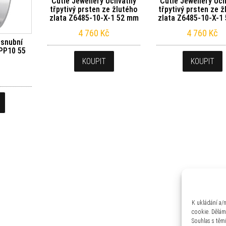
Cutie Jewellery Úchvatný
Cutie Jewellery Úc
třpytivý prsten ze žlutého
třpytivý prsten ze 
zlata Z6485-10-X-1 52 mm
zlata Z6485-10-X-1
4 760
Kč
4 760
Kč
 snubní
SPP10 55
KOUPIT
KOUPIT
K ukládání a/
cookie. Dělám
Souhlas s těm