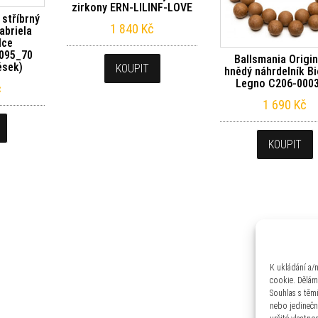
zirkony ERN-LILINF-LOVE
 stříbrný
1 840
Kč
abriela
Ice
095_70
Ballsmania Origin
věsek)
KOUPIT
hnědý náhrdelník Bi
Legno C206-0003
č
1 690
Kč
KOUPIT
K ukládání a/
cookie. Dělám
Souhlas s těm
nebo jedinečn