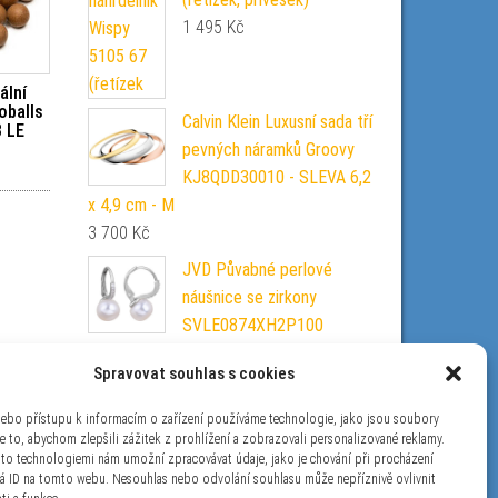
1 495
Kč
ální
oballs
Calvin Klein Luxusní sada tří
 LE
pevných náramků Groovy
KJ8QDD30010 - SLEVA 6,2
x 4,9 cm - M
3 700
Kč
JVD Půvabné perlové
náušnice se zirkony
SVLE0874XH2P100
520
Kč
Spravovat souhlas s cookies
Pandora Stříbrný náramek
Reflexions 597943 21 cm
nebo přístupu k informacím o zařízení používáme technologie, jako jsou soubory
e to, abychom zlepšili zážitek z prohlížení a zobrazovali personalizované reklamy.
1 799
Kč
ito technologiemi nám umožní zpracovávat údaje, jako je chování při procházení
á ID na tomto webu. Nesouhlas nebo odvolání souhlasu může nepříznivě ovlivnit