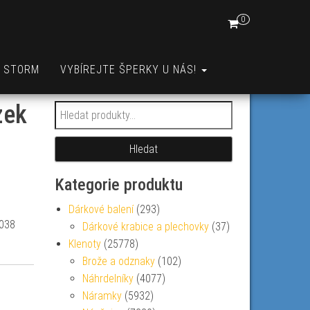
0
A STORM
VYBÍREJTE ŠPERKY U NÁS!
zek
Hledat:
Hledat
Kategorie produktu
Dárkové balení
(293)
0038
Dárkové krabice a plechovky
(37)
Klenoty
(25778)
Brože a odznaky
(102)
Náhrdelníky
(4077)
Náramky
(5932)