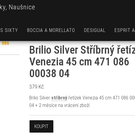
ky, Naušnice
S SIXTY
BOCCIA A MORELLATO
DESIGUAL
ESPRIT 
Brilio Silver Stříbrný řetí
Venezia 45 cm 471 086
00038 04
379
Kč
Brilio Silver
stříbrný
řetízek Venezia 45 cm 471 086 0
04 + 2 měsíce na vrácení zboží
KOUPIT