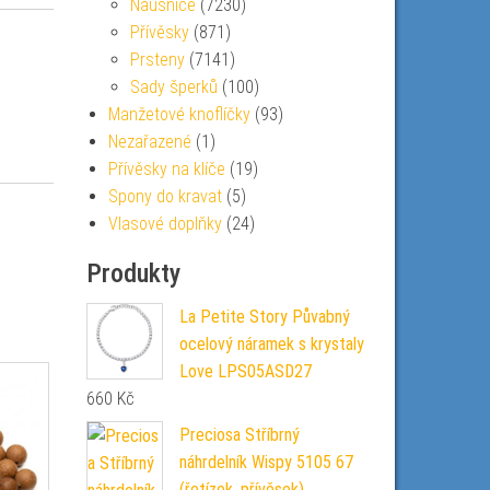
Náušnice
(7230)
Přívěsky
(871)
Prsteny
(7141)
Sady šperků
(100)
Manžetové knoflíčky
(93)
Nezařazené
(1)
Přívěsky na klíče
(19)
Spony do kravat
(5)
Vlasové doplňky
(24)
Produkty
La Petite Story Půvabný
ocelový náramek s krystaly
Love LPS05ASD27
660
Kč
Preciosa Stříbrný
náhrdelník Wispy 5105 67
(řetízek, přívěsek)