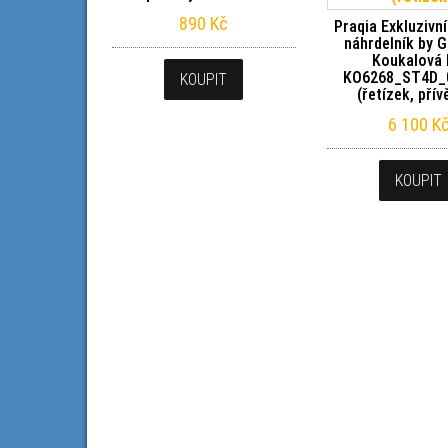
890
Kč
Praqia Exkluzivní
náhrdelník by G
Koukalová 
KO6268_ST4D_
KOUPIT
(řetízek, pří
6 100
K
KOUPIT