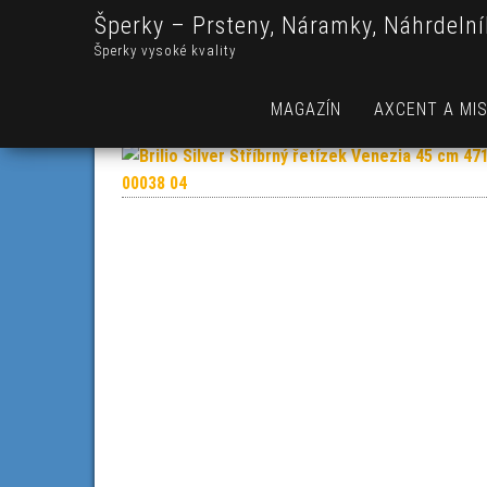
Šperky – Prsteny, Náramky, Náhrdelní
Šperky vysoké kvality
MAGAZÍN
AXCENT A MIS