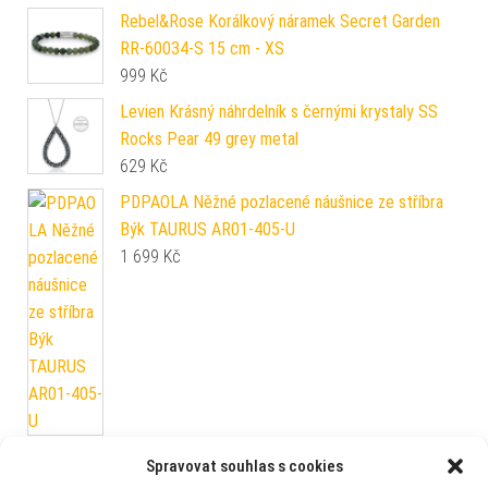
Rebel&Rose Korálkový náramek Secret Garden
RR-60034-S 15 cm - XS
999
Kč
Levien Krásný náhrdelník s černými krystaly SS
Rocks Pear 49 grey metal
629
Kč
PDPAOLA Něžné pozlacené náušnice ze stříbra
Býk TAURUS AR01-405-U
1 699
Kč
Rebel&Rose Perlový náramek Pearl Gem RR-
Spravovat souhlas s cookies
40068-G 16,5 cm - S