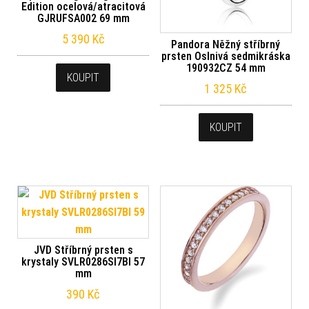
Edition ocelová/atracitová
GJRUFSA002 69 mm
5 390
Kč
Pandora Něžný stříbrný
prsten Oslnivá sedmikráska
190932CZ 54 mm
KOUPIT
1 325
Kč
KOUPIT
JVD Stříbrný prsten s
krystaly SVLR0286SI7BI 57
mm
390
Kč