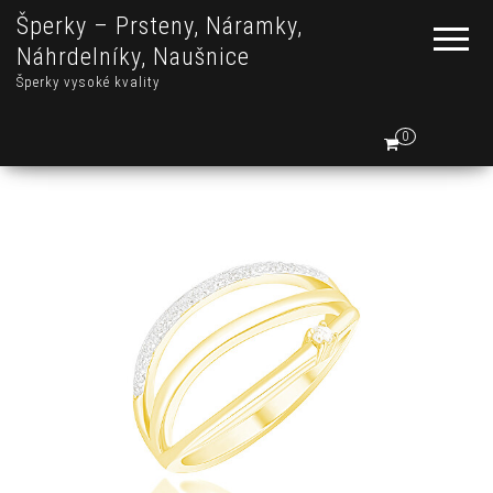
Šperky – Prsteny, Náramky,
Náhrdelníky, Naušnice
Šperky vysoké kvality
0