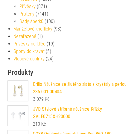
Přívěsky
(871)
Prsteny
(7141)
Sady šperků
(100)
Manžetové knoflíčky
(93)
Nezařazené
(1)
Přívěsky na klíče
(19)
Spony do kravat
(5)
Vlasové doplňky
(24)
Produkty
Brilio Náušnice ze žlutého zlata s krystaly a perlou
235 001 00404
3 079
Kč
JVD Stylové stříbrné náušnice Křížky
SVLE0715XH20000
210
Kč
CO88 Ocelový náramek Love You 860-180-