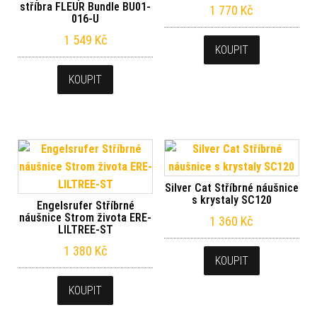
stříbra FLEUR Bundle BU01-
1 770
Kč
016-U
1 549
Kč
KOUPIT
KOUPIT
Silver Cat Stříbrné náušnice
s krystaly SC120
Engelsrufer Stříbrné
náušnice Strom života ERE-
1 360
Kč
LILTREE-ST
1 380
Kč
KOUPIT
KOUPIT