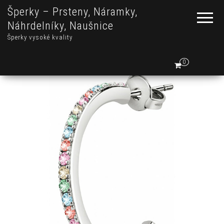
Šperky – Prsteny, Náramky,
Náhrdelníky, Naušnice
Šperky vysoké kvality
0