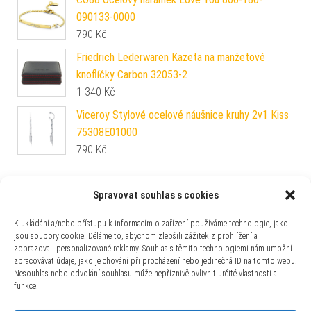
090133-0000
790
Kč
Friedrich Lederwaren Kazeta na manžetové
knoflíčky Carbon 32053-2
1 340
Kč
Viceroy Stylové ocelové náušnice kruhy 2v1 Kiss
75308E01000
790
Kč
Spravovat souhlas s cookies
K ukládání a/nebo přístupu k informacím o zařízení používáme technologie, jako
Používáme WordPress (v češtině).
|
Šablona: Bulk Shop
| ACIT
jsou soubory cookie. Děláme to, abychom zlepšili zážitek z prohlížení a
zobrazovali personalizované reklamy. Souhlas s těmito technologiemi nám umožní
s.r.o. Chodovská 228/3 Praha 4 IČ: 26454424
zpracovávat údaje, jako je chování při procházení nebo jedinečná ID na tomto webu.
Nesouhlas nebo odvolání souhlasu může nepříznivě ovlivnit určité vlastnosti a
funkce.