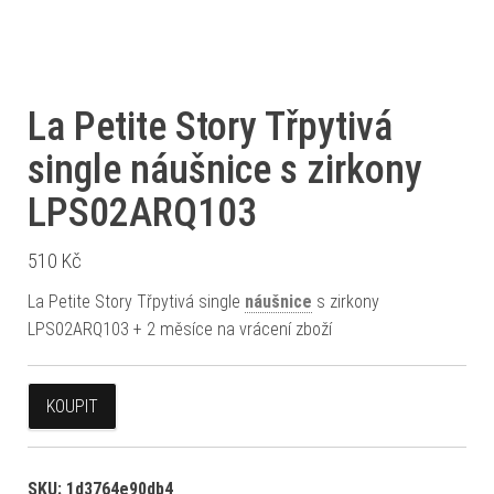
La Petite Story Třpytivá
single náušnice s zirkony
LPS02ARQ103
510
Kč
La Petite Story Třpytivá single
náušnice
s zirkony
LPS02ARQ103 + 2 měsíce na vrácení zboží
KOUPIT
SKU:
1d3764e90db4