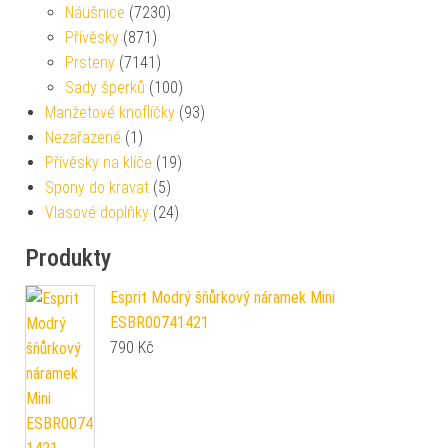
Náušnice
(7230)
Přívěsky
(871)
Prsteny
(7141)
Sady šperků
(100)
Manžetové knoflíčky
(93)
Nezařazené
(1)
Přívěsky na klíče
(19)
Spony do kravat
(5)
Vlasové doplňky
(24)
Produkty
Esprit Modrý šňůrkový náramek Mini
ESBR00741421
790
Kč