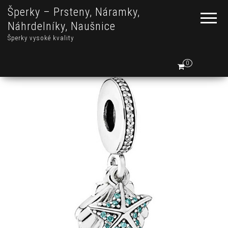
Šperky – Prsteny, Náramky,
Náhrdelníky, Naušnice
Šperky vysoké kvality
0