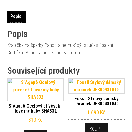
Popis
Popis
Krabička na šperky Pandora nemusí být součástí balení.
Certifikát Pandora není součástí balení.
Související produkty
Fossil Stylový dámský
náramek JFS00481040
S`Agapõ Ocelový přívěsek I
love my baby SHA332
1 690
Kč
310
Kč
KOUPIT