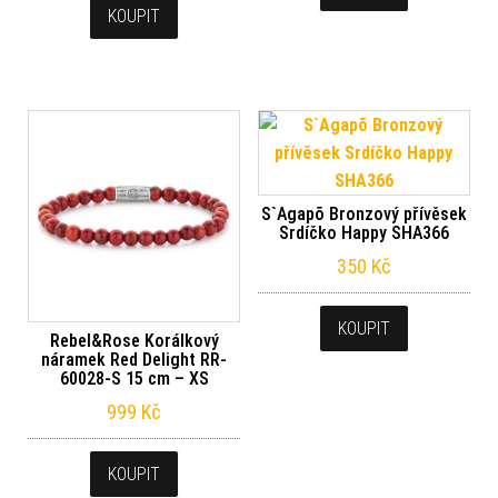
KOUPIT
S`Agapõ Bronzový přívěsek
Srdíčko Happy SHA366
350
Kč
KOUPIT
Rebel&Rose Korálkový
náramek Red Delight RR-
60028-S 15 cm – XS
999
Kč
KOUPIT