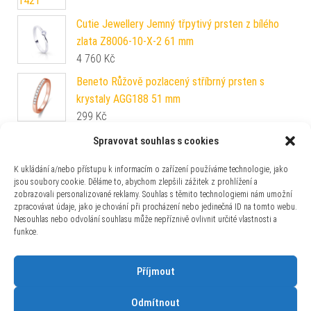
Cutie Jewellery Jemný třpytivý prsten z bílého
zlata Z8006-10-X-2 61 mm
4 760
Kč
Beneto Růžově pozlacený stříbrný prsten s
krystaly AGG188 51 mm
299
Kč
Silvego Stříbrné náušnice ADRIA s rubíny
Spravovat souhlas s cookies
LPSER0754
K ukládání a/nebo přístupu k informacím o zařízení používáme technologie, jako
950
Kč
jsou soubory cookie. Děláme to, abychom zlepšili zážitek z prohlížení a
zobrazovali personalizované reklamy. Souhlas s těmito technologiemi nám umožní
Modesi Krásný zásnubní prsten QJR1565L 50 mm
zpracovávat údaje, jako je chování při procházení nebo jedinečná ID na tomto webu.
1 490
Kč
Nesouhlas nebo odvolání souhlasu může nepříznivě ovlivnit určité vlastnosti a
funkce.
Příjmout
Odmítnout