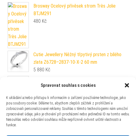
Brosway Ocelový přívěsek strom Très Jolie
BTJM291
480
Kč
Cutie Jewellery Něžný třpytivý prsten z bílého
zlata Z6728–2837-10-X-2 60 mm
5 880
Kč
Brilio Dámské náušnice kruhy z bílého zlata
Spravovat souhlas s cookies
P115.740111304.574 1,1 cm
1 160
Kč
K ukládání a/nebo přístupu k informacím o zařízení používáme technologie, jako
jsou soubory cookie. Děláme to, abychom zlepšili zážitek z prohlížení a
Cutie Jewellery Něžný prsten Z6726-2365-10-X-
zobrazovali personalizované reklamy. Souhlas s těmito technologiemi nám umožní
2 63 mm
zpracovávat údaje, jako je chování při procházení nebo jedinečná ID na tomto webu.
3 780
Kč
Nesouhlas nebo odvolání souhlasu může nepříznivě ovlivnit určité vlastnosti a
funkce.
Beneto Elegantní zimní náušnice s perlou