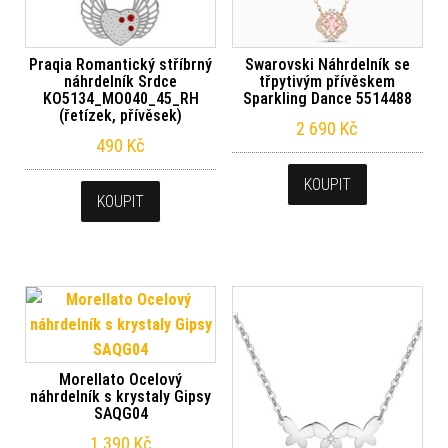
Praqia Romantický stříbrný
Swarovski Náhrdelník se
náhrdelník Srdce
třpytivým přívěskem
KO5134_MO040_45_RH
Sparkling Dance 5514488
(řetízek, přívěsek)
2 690
Kč
490
Kč
KOUPIT
KOUPIT
Morellato Ocelový
náhrdelník s krystaly Gipsy
SAQG04
1 390
Kč