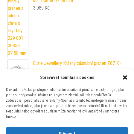
001 00858 07 58 mm
3 989
Kč
Cutie Jewellery Krásný zásnubní prsten Z6710-
2101-10-X-2 62 mm
Spravovat souhlas s cookies
4 760
Kč
La Petite Story Ocelový náramek se srdíčkem
K ukládání a/nebo přístupu k informacím o zařízení používáme technologie, jako
Love LPS05ASD38
jsou soubory cookie. Děláme to, abychom zlepšili zážitek z prohlížení a
zobrazovali personalizované reklamy. Souhlas s těmito technologiemi nám umožní
750
Kč
zpracovávat údaje, jako je chování při procházení nebo jedinečná ID na tomto webu.
Nesouhlas nebo odvolání souhlasu může nepříznivě ovlivnit určité vlastnosti a
Silver Cat Elegantní náhrdelník se zirkony SC383
funkce.
990
Kč
Příjmout