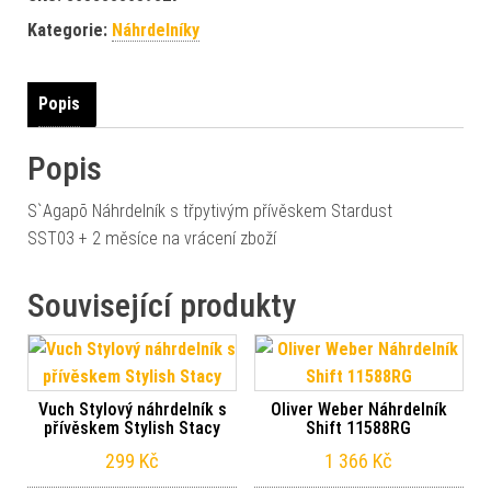
Kategorie:
Náhrdelníky
Popis
Popis
S`Agapõ Náhrdelník s třpytivým přívěskem Stardust
SST03 + 2 měsíce na vrácení zboží
Související produkty
Vuch Stylový náhrdelník s
Oliver Weber Náhrdelník
přívěskem Stylish Stacy
Shift 11588RG
299
Kč
1 366
Kč