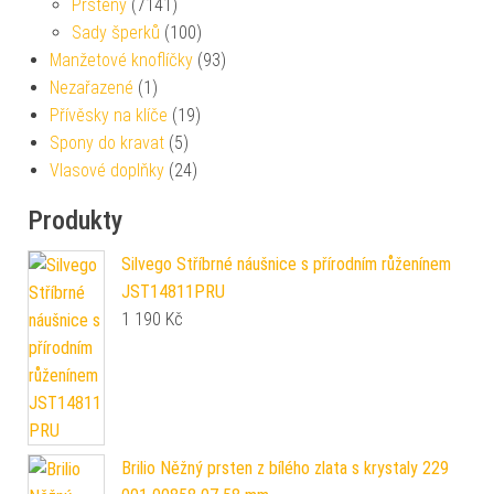
Prsteny
(7141)
Sady šperků
(100)
Manžetové knoflíčky
(93)
Nezařazené
(1)
Přívěsky na klíče
(19)
Spony do kravat
(5)
Vlasové doplňky
(24)
Produkty
Silvego Stříbrné náušnice s přírodním růženínem
JST14811PRU
1 190
Kč
Brilio Něžný prsten z bílého zlata s krystaly 229