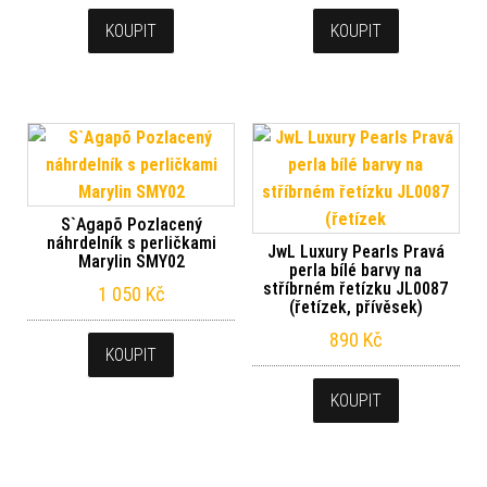
KOUPIT
KOUPIT
S`Agapõ Pozlacený
náhrdelník s perličkami
JwL Luxury Pearls Pravá
Marylin SMY02
perla bílé barvy na
stříbrném řetízku JL0087
1 050
Kč
(řetízek, přívěsek)
890
Kč
KOUPIT
KOUPIT