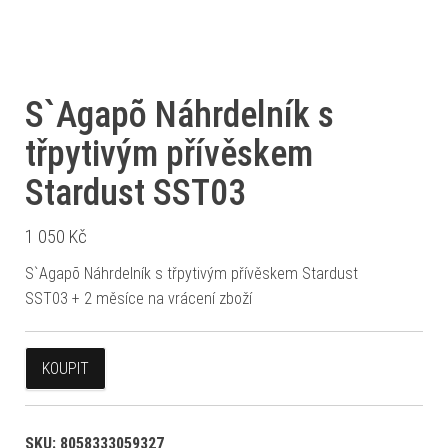
S`Agapõ Náhrdelník s
třpytivým přívěskem
Stardust SST03
1 050
Kč
S`Agapõ Náhrdelník s třpytivým přívěskem Stardust
SST03 + 2 měsíce na vrácení zboží
KOUPIT
SKU:
8058333059327