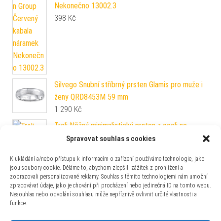
Nekonečno 13002.3
398
Kč
Silvego Snubní stříbrný prsten Glamis pro muže i
ženy QRD8453M 59 mm
1 290
Kč
Troli Něžný minimalistický prsten z oceli se
zirkony Silver 56 mm
Spravovat souhlas s cookies
279
Kč
K ukládání a/nebo přístupu k informacím o zařízení používáme technologie, jako
jsou soubory cookie. Děláme to, abychom zlepšili zážitek z prohlížení a
zobrazovali personalizované reklamy. Souhlas s těmito technologiemi nám umožní
zpracovávat údaje, jako je chování při procházení nebo jedinečná ID na tomto webu.
Nesouhlas nebo odvolání souhlasu může nepříznivě ovlivnit určité vlastnosti a
funkce.