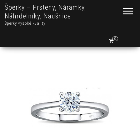
Šperky – Prsteny, Náramky,
Náhrdelníky, Naušnice
Šperky vysoké kvality
0