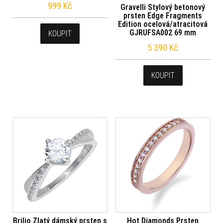
999
Kč
Gravelli Stylový betonový
prsten Edge Fragments
Edition ocelová/atracitová
GJRUFSA002 69 mm
KOUPIT
5 390
Kč
KOUPIT
Brilio Zlatý dámský prsten s
Hot Diamonds Prsten