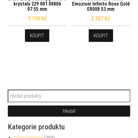
krystaly 229 001 00806
Emozioni Infinito Rose Gold
07 55 mm
ER008 53 mm
5 790
Kč
2 307
Kč
KOUPIT
KOUPIT
Hledat:
Hledat
Kategorie produktu
Dárkové balení
(293)