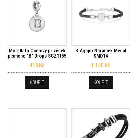
Morellato Ocelový přívěsek
S`Agapõ Náramek Medal
písmeno "B" Drops SCZ1155
SMD14
415
Kč
1 140
Kč
KOUPIT
KOUPIT