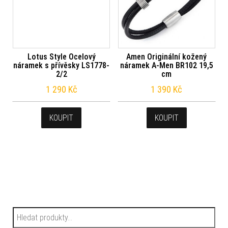
Lotus Style Ocelový
Amen Originální kožený
náramek s přívěsky LS1778-
náramek A-Men BR102 19,5
2/2
cm
1 290
Kč
1 390
Kč
KOUPIT
KOUPIT
Hledat: