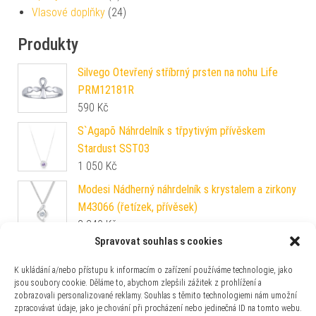
Vlasové doplňky
(24)
Produkty
Silvego Otevřený stříbrný prsten na nohu Life
PRM12181R
590
Kč
S`Agapõ Náhrdelník s třpytivým přívěskem
Stardust SST03
1 050
Kč
Modesi Nádherný náhrdelník s krystalem a zirkony
M43066 (řetízek, přívěsek)
2 240
Kč
Spravovat souhlas s cookies
Troli Pánský černý ocelový náramek
459
Kč
K ukládání a/nebo přístupu k informacím o zařízení používáme technologie, jako
jsou soubory cookie. Děláme to, abychom zlepšili zážitek z prohlížení a
zobrazovali personalizované reklamy. Souhlas s těmito technologiemi nám umožní
Brosway Třpytivé ocelové náušnice Symphonia
zpracovávat údaje, jako je chování při procházení nebo jedinečná ID na tomto webu.